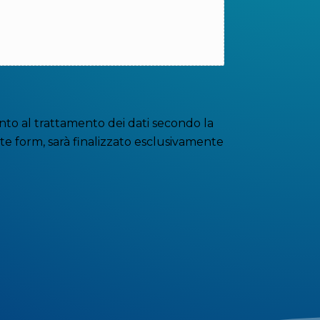
to al trattamento dei dati secondo la
nte form, sarà finalizzato esclusivamente