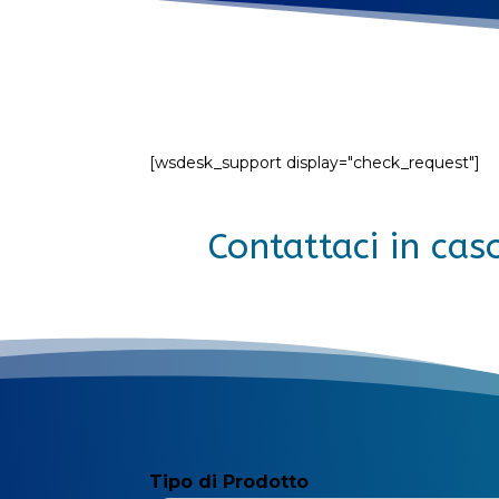
[wsdesk_support display="check_request"]
Contattaci in cas
Tipo di Prodotto