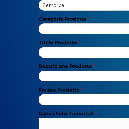
Categoria Prodotto
*
Titolo Prodotto
*
Descrizione Prodotto
*
Prezzo Prodotto
*
Carica Foto Prodotto/i
*