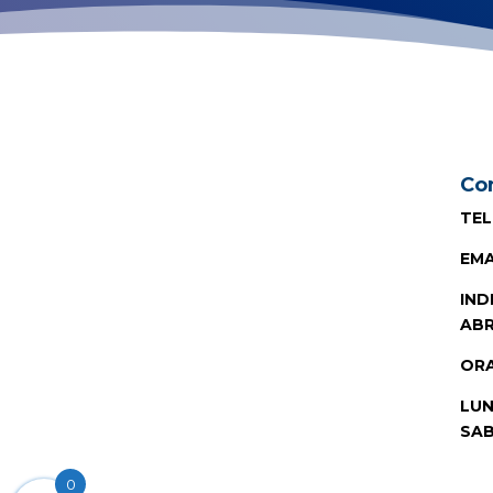
Con
TEL
EMA
IND
ABR
ORA
LUN
SAB
0