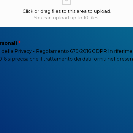
Click or drag files to this area to upload.
You can upload up to 10 files.
rsonali
*
 della Privacy - Regolamento 679/2016 GDPR In riferimen
6 si precisa che il trattamento dei dati forniti nel prese