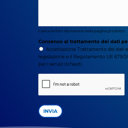
Carica le foto da inserire nella pagina prodotto
Consenso al trattamento dei dati pe
Accettazione Trattamento dei dati e
legislazione e il Regolamento UE 679/201
per i servizi richiesti.
INVIA